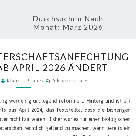
Durchsuchen Nach
Monat:
März 2026
REFORM
ATERSCHAFTSANFECHTUNG
DER
AB APRIL 2026 ÄNDERT
VATERSCHAFTSANFECHTUNG
–
Kommentare
6
Klaus J. Stanek
0 Kommentare
WAS
SICH
ung werden grundlegend reformiert. Hintergrund ist ein
AB
ts aus April 2024, das feststellte, dass die bisherigen
APRIL
Väter nicht fair waren. Bisher war es für einen biologischen
2026
aterschaft rechtlich geltend zu machen, wenn bereits ein
ÄNDERT