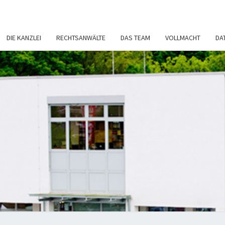
DIE KANZLEI
RECHTSANWÄLTE
DAS TEAM
VOLLMACHT
DA
RECH
Rechtsanwälte
– Fachanwalt
– Notar
NI