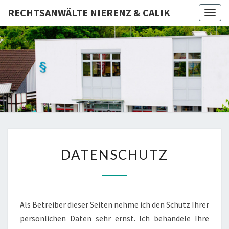
RECHTSANWÄLTE NIERENZ & CALIK
Togg
navig
RECHTSA
Rechtsanwälte
– Fachanwalt –
Notar
NIERE
CAL
DATENSCHUTZ
DATENSCHUTZ
Als Betreiber dieser Seiten nehme ich den Schutz Ihrer
persönlichen Daten sehr ernst. Ich behandele Ihre