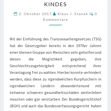
KINDES
ALS
Komment
MUTTER
2. Oktober 2017
Klaus J. Stanek
0
Kommentare
EINES
VON
IHM
Mit der Einführung des Transsexuellengesetzes (TSG)
GEBORENEN
hat der Gesetzgeber bereits in den 1970er Jahren
KINDES
einer kleinen Gruppe von Menschen sehr geholfen und
diesen die Möglichkeit gegeben, ihre
Geschlechtszugehörigkeit entsprechend ihrer
Veranlagung frei zu wählen. Hierbei konnte verhindert
werden, dass diese zu irgendwelchen Kurpfuschern in
irgendwelchen Ländern abwandertenund mit
teilweise schweren gesundheitsschäden weiterleben
mussten oder gar verstarben. Der Bundesgerichtshof
(BGH) und auch das Bundesverfassungsgericht haben