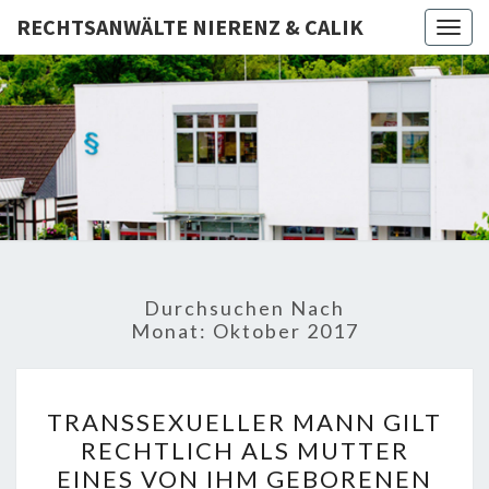
RECHTSANWÄLTE NIERENZ & CALIK
Togg
navig
RECHTSA
Rechtsanwälte
– Fachanwalt –
Notar
NIERE
CAL
Durchsuchen Nach
Monat:
Oktober 2017
TRANSSEXUELLER
TRANSSEXUELLER MANN GILT
MANN
RECHTLICH ALS MUTTER
GILT
EINES VON IHM GEBORENEN
RECHTLICH