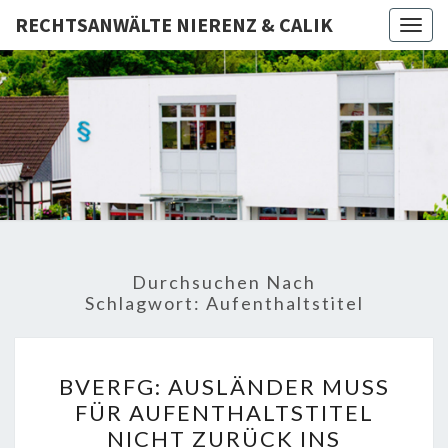
RECHTSANWÄLTE NIERENZ & CALIK
Togg
navig
RECHTSA
Rechtsanwälte
– Fachanwalt –
Notar
NIERE
CAL
Durchsuchen Nach
Schlagwort:
Aufenthaltstitel
BVERFG:
BVERFG: AUSLÄNDER MUSS
AUSLÄNDER
FÜR AUFENTHALTSTITEL
MUSS
NICHT ZURÜCK INS
FÜR