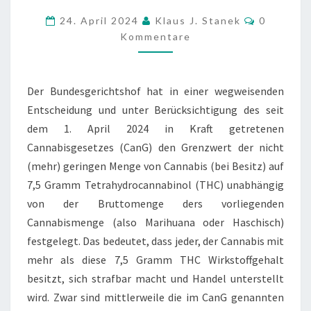
BEI
Komment
24. April 2024
Klaus J. Stanek
0
7,5
Kommentare
G
THC
Der Bundesgerichtshof hat in einer wegweisenden
Entscheidung und unter Berücksichtigung des seit
dem 1. April 2024 in Kraft getretenen
Cannabisgesetzes (CanG) den Grenzwert der nicht
(mehr) geringen Menge von Cannabis (bei Besitz) auf
7,5 Gramm Tetrahydrocannabinol (THC) unabhängig
von der Bruttomenge ders vorliegenden
Cannabismenge (also Marihuana oder Haschisch)
festgelegt. Das bedeutet, dass jeder, der Cannabis mit
mehr als diese 7,5 Gramm THC Wirkstoffgehalt
besitzt, sich strafbar macht und Handel unterstellt
wird. Zwar sind mittlerweile die im CanG genannten