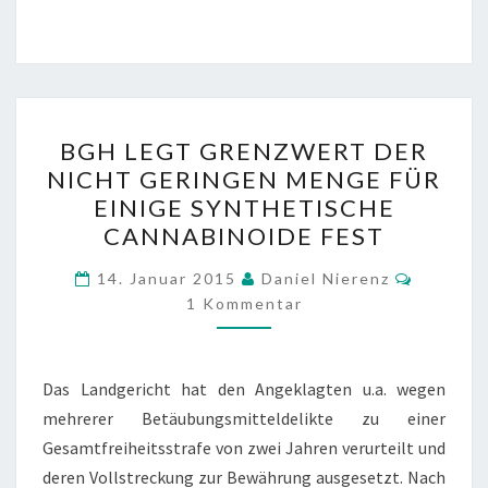
BGH
BGH LEGT GRENZWERT DER
LEGT
NICHT GERINGEN MENGE FÜR
GRENZWERT
EINIGE SYNTHETISCHE
DER
CANNABINOIDE FEST
NICHT
Kommen
GERINGEN
14. Januar 2015
Daniel Nierenz
1 Kommentar
MENGE
FÜR
EINIGE
Das Landgericht hat den Angeklagten u.a. wegen
SYNTHETISCHE
mehrerer Betäubungsmitteldelikte zu einer
CANNABINOIDE
Gesamtfreiheitsstrafe von zwei Jahren verurteilt und
FEST
deren Vollstreckung zur Bewährung ausgesetzt. Nach