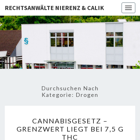
RECHTSANWÄLTE NIERENZ & CALIK
Togg
navig
RECHTSA
Rechtsanwälte
– Fachanwalt –
Notar
NIERE
CAL
Durchsuchen Nach
Kategorie:
Drogen
CANNABISGESETZ
CANNABISGESETZ –
–
GRENZWERT LIEGT BEI 7,5 G
GRENZWERT
THC
LIEGT