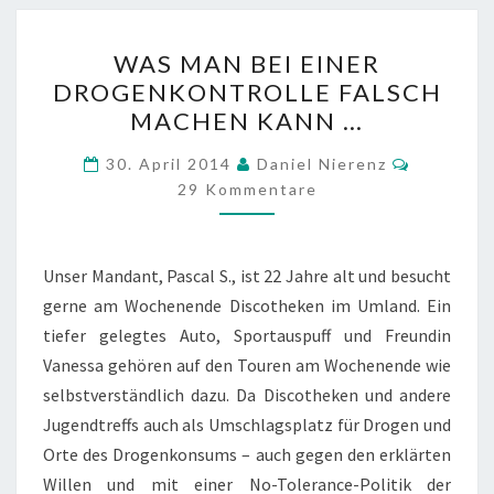
WAS
WAS MAN BEI EINER
MAN
DROGENKONTROLLE FALSCH
BEI
MACHEN KANN …
EINER
DROGENKONTROLLE
Komment
30. April 2014
Daniel Nierenz
FALSCH
29 Kommentare
MACHEN
KANN
Unser Mandant, Pascal S., ist 22 Jahre alt und besucht
…
gerne am Wochenende Discotheken im Umland. Ein
tiefer gelegtes Auto, Sportauspuff und Freundin
Vanessa gehören auf den Touren am Wochenende wie
selbstverständlich dazu. Da Discotheken und andere
Jugendtreffs auch als Umschlagsplatz für Drogen und
Orte des Drogenkonsums – auch gegen den erklärten
Willen und mit einer No-Tolerance-Politik der