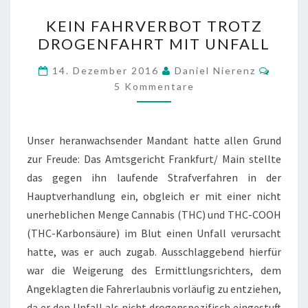
KEIN
KEIN FAHRVERBOT TROTZ
FAHRVERBOT
DROGENFAHRT MIT UNFALL
TROTZ
DROGENFAHRT
Komme
14. Dezember 2016
Daniel Nierenz
MIT
5 Kommentare
UNFALL
Unser heranwachsender Mandant hatte allen Grund
zur Freude: Das Amtsgericht Frankfurt/ Main stellte
das gegen ihn laufende Strafverfahren in der
Hauptverhandlung ein, obgleich er mit einer nicht
unerheblichen Menge Cannabis (THC) und THC-COOH
(THC-Karbonsäure) im Blut einen Unfall verursacht
hatte, was er auch zugab. Ausschlaggebend hierfür
war die Weigerung des Ermittlungsrichters, dem
Angeklagten die Fahrerlaubnis vorläufig zu entziehen,
da er den Unfall als nicht drogenspezifisch eingestuft