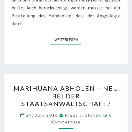
hatte. Auch berücksichtigt werden musste bei der
Beurteilung des Mandanten, dass der Angeklagte
durch…
WEITERLESEN
WEITERLESEN
MARIHUANA
MARIHUANA ABHOLEN – NEU
ABHOLEN
BEI DER
–
STAATSANWALTSCHAFT?
NEU
BEI
Kommenta
29. Juni 2016
Klaus J. Stanek
0
DER
Kommentare
STAATSANWALTSCHAFT?