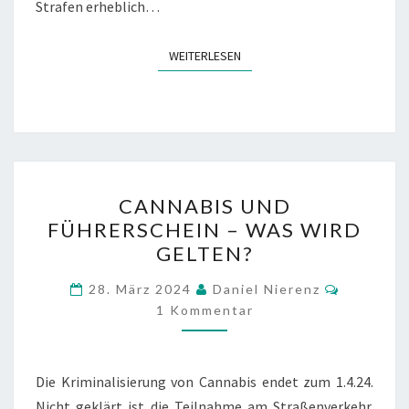
Strafen erheblich…
WEITERLESEN
WEITERLESEN
CANNABIS
CANNABIS UND
UND
FÜHRERSCHEIN – WAS WIRD
FÜHRERSCHEIN
GELTEN?
–
WAS
Komment
28. März 2024
Daniel Nierenz
WIRD
1 Kommentar
GELTEN?
Die Kriminalisierung von Cannabis endet zum 1.4.24.
Nicht geklärt ist die Teilnahme am Straßenverkehr.