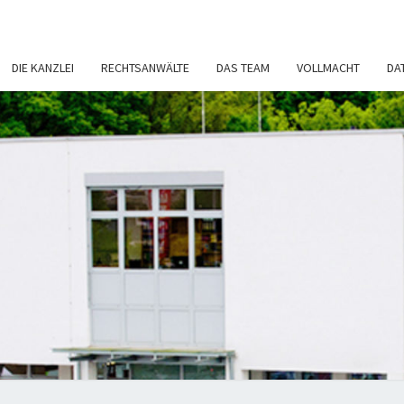
DIE KANZLEI
RECHTSANWÄLTE
DAS TEAM
VOLLMACHT
DA
RECH
Rechtsanwälte
– Fachanwalt
– Notar
NI