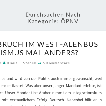
Durchsuchen Nach
Kategorie:
ÖPNV
HAUSFRIEDENSBRUCH
BRUCH IM WESTFALENBUS
IM
ISMUS MAL ANDERS?
WESTFALENBUS
ODER
Kommentare
17
Klaus J. Stanek
6 Kommentare
RASSISMUS
MAL
hes und wird von der Politik auch immer gewünscht, weil
ANDERS?
hr entlastet. Was aber unser junger Mandant erlebte, ist
rt. Unser Mandant ist Araber, nimmt am Integrationskurs
 mit erstaunlichem Erfolg Deutsch. Nebenbei hilft er in