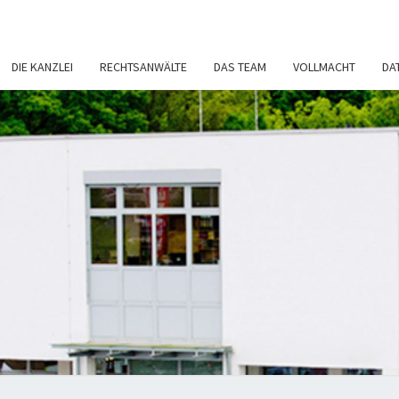
DIE KANZLEI
RECHTSANWÄLTE
DAS TEAM
VOLLMACHT
DA
RECH
Rechtsanwälte
– Fachanwalt
– Notar
NI