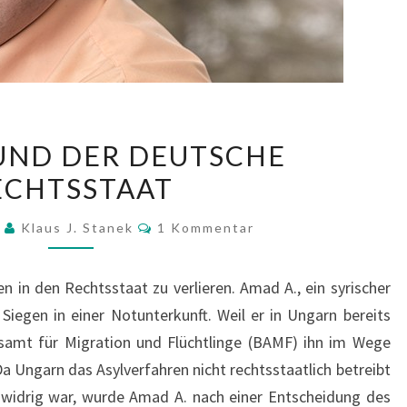
AMAD
UND DER DEUTSCHE
A.
ECHTSSTAAT
UND
DER
Kommentare
9
Klaus J. Stanek
1 Kommentar
DEUTSCHE
RECHTSSTAAT
en in den Rechtsstaat zu verlieren. Amad A., ein syrischer
Siegen in einer Notunterkunft. Weil er in Ungarn bereits
esamt für Migration und Flüchtlinge (BAMF) ihn im Wege
Da Ungarn das Asylverfahren nicht rechtsstaatlich betreibt
swidrig war, wurde Amad A. nach einer Entscheidung des