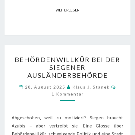
WEITERLESEN
WEITERLESEN
BEHÖRDENWILLKÜR
BEHÖRDENWILLKÜR BEI DER
BEI
SIEGENER
DER
AUSLÄNDERBEHÖRDE
SIEGENER
AUSLÄNDERBEHÖRDE
Kommen
28. August 2025
Klaus J. Stanek
1 Kommentar
Abgeschoben, weil zu motiviert? Siegen braucht
Azubis – aber vertreibt sie. Eine Glosse über
Behördenwillkür, schweigende Politik und eine Stadt