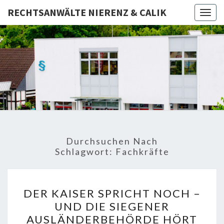
RECHTSANWÄLTE NIERENZ & CALIK
Togg
navig
RECHTSA
Rechtsanwälte
– Fachanwalt –
Notar
NIERE
CAL
Durchsuchen Nach
Schlagwort:
Fachkräfte
DER
DER KAISER SPRICHT NOCH –
KAISER
UND DIE SIEGENER
SPRICHT
AUSLÄNDERBEHÖRDE HÖRT
NOCH