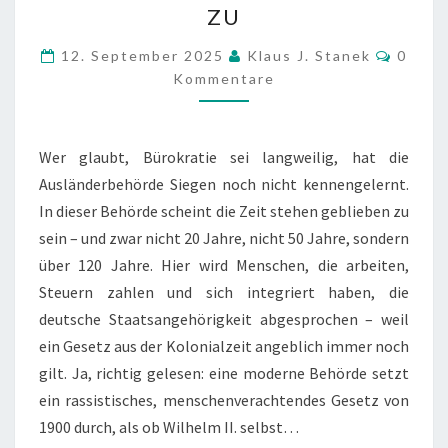
ZU
–
Komme
UND
12. September 2025
Klaus J. Stanek
0
Kommentare
DIE
SIEGENER
AUSLÄNDERBEHÖRDE
Wer glaubt, Bürokratie sei langweilig, hat die
HÖRT
Ausländerbehörde Siegen noch nicht kennengelernt.
ZU
In dieser Behörde scheint die Zeit stehen geblieben zu
sein – und zwar nicht 20 Jahre, nicht 50 Jahre, sondern
über 120 Jahre. Hier wird Menschen, die arbeiten,
Steuern zahlen und sich integriert haben, die
deutsche Staatsangehörigkeit abgesprochen – weil
ein Gesetz aus der Kolonialzeit angeblich immer noch
gilt. Ja, richtig gelesen: eine moderne Behörde setzt
ein rassistisches, menschenverachtendes Gesetz von
1900 durch, als ob Wilhelm II. selbst…