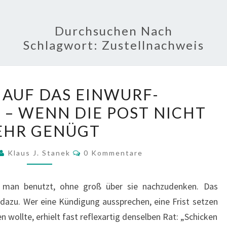
Durchsuchen Nach
Schlagwort:
Zustellnachweis
NACHRUF
AUF DAS EINWURF-
AUF
 – WENN DIE POST NICHT
DAS
EHR GENÜGT
EINWURF-
EINSCHREIBEN?
Kommentare
Klaus J. Stanek
0 Kommentare
–
WENN
ie man benutzt, ohne groß über sie nachzudenken. Das
DIE
dazu. Wer eine Kündigung aussprechen, eine Frist setzen
POST
n wollte, erhielt fast reflexartig denselben Rat: „Schicken
NICHT