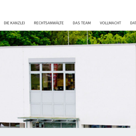
DIE KANZLEI
RECHTSANWÄLTE
DAS TEAM
VOLLMACHT
DA
RECH
Rechtsanwälte
– Fachanwalt
– Notar
NI