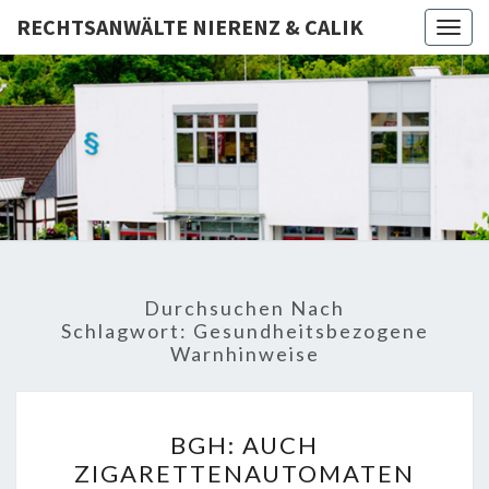
RECHTSANWÄLTE NIERENZ & CALIK
Togg
navig
RECHTSA
Rechtsanwälte
– Fachanwalt –
Notar
NIERE
CAL
Durchsuchen Nach
Schlagwort:
Gesundheitsbezogene
Warnhinweise
BGH:
BGH: AUCH
AUCH
ZIGARETTENAUTOMATEN
ZIGARETTENAUTOMATEN