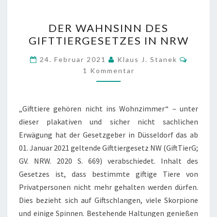
DER
DER WAHNSINN DES
WAHNSINN
GIFTTIERGESETZES IN NRW
DES
GIFTTIERGESETZES
Kommen
24. Februar 2021
Klaus J. Stanek
IN
1 Kommentar
NRW
„Gifttiere gehören nicht ins Wohnzimmer“ – unter
dieser plakativen und sicher nicht sachlichen
Erwägung hat der Gesetzgeber in Düsseldorf das ab
01. Januar 2021 geltende Gifttiergesetz NW (GiftTierG;
GV. NRW. 2020 S. 669) verabschiedet. Inhalt des
Gesetzes ist, dass bestimmte giftige Tiere von
Privatpersonen nicht mehr gehalten werden dürfen.
Dies bezieht sich auf Giftschlangen, viele Skorpione
und einige Spinnen. Bestehende Haltungen genießen