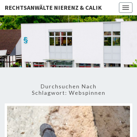
RECHTSANWÄLTE NIERENZ & CALIK
Togg
navig
RECHTSA
Rechtsanwälte
– Fachanwalt –
Notar
NIERE
CAL
Durchsuchen Nach
Schlagwort:
Webspinnen